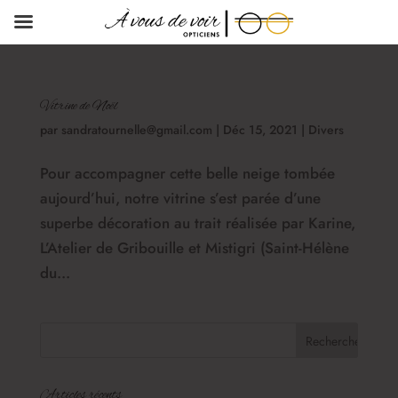
Vitrine de Noël
par
sandratournelle@gmail.com
|
Déc 15, 2021
|
Divers
Pour accompagner cette belle neige tombée
aujourd’hui, notre vitrine s’est parée d’une
superbe décoration au trait réalisée par Karine,
L’Atelier de Gribouille et Mistigri (Saint-Hélène
du...
Articles récents