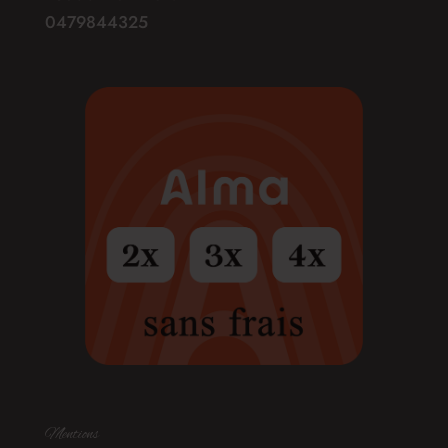
0479844325
Mentions