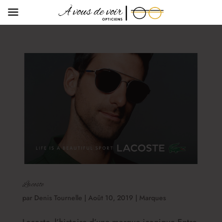
Lacoste
par
Denis Tournelle
|
Août 10, 2019
|
Marques
Lacoste, l’histoire d’une marque iconique Entre