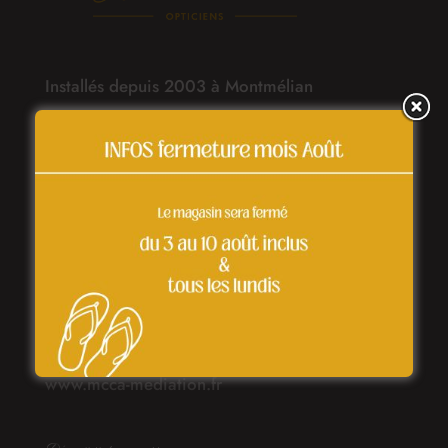
Installés depuis 2003 à Montmélian
Horaires
Lundi 14h30/19h
Mardi-vendredi 9h00/12h30 14h30/19h
Samedi 9h00/12h30
Médiateur de la consommation : Médiateur du
Commerce Coopératif et Associé – FCA 77
Rue de Lourmel 75015 Paris
www.mcca-mediation.fr