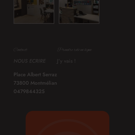
Contact
Prendre rdv en ligne
NOUS ECRIRE
J’y vais !
Place Albert Serraz
73800 Montmélian
0479844325