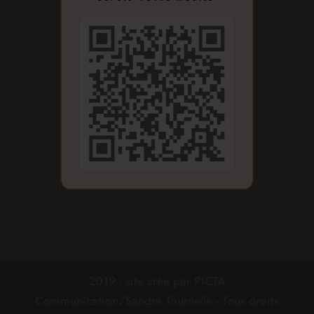
2019 - site crée par PICTA
Communication/Sandra Tournelle - Tous droits